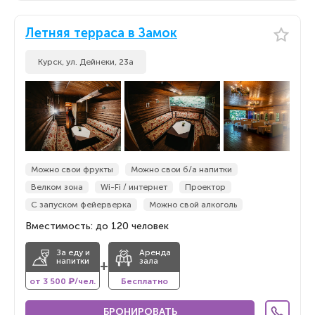
Летняя терраса в Замок
Курск, ул. Дейнеки, 23а
Можно свои фрукты
Можно свои б/а напитки
Велком зона
Wi-Fi / интернет
Проектор
С запуском фейерверка
Можно свой алкоголь
Вместимость: до 120 человек
За еду и
Аренда
напитки
зала
+
от 3 500 ₽/чел.
Бесплатно
БРОНИРОВАТЬ