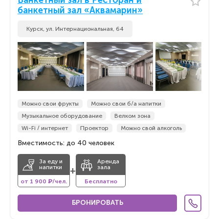
Банкетный зал в Ресторан и
банкетный зал «Аквамарин»
Курск, ул. Интернациональная, 64
Можно свои фрукты
Можно свои б/а напитки
Музыкальное оборудование
Велком зона
Wi-Fi / интернет
Проектор
Можно свой алкоголь
Вместимость: до 40 человек
За еду и
Аренда
напитки
зала
+
от 1 900 ₽/чел.
Бесплатно
БРОНИРОВАТЬ