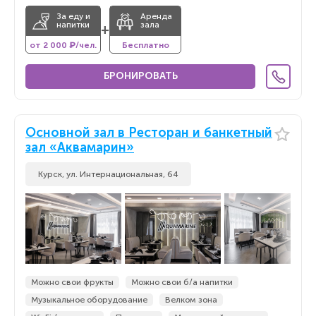
За еду и
Аренда
напитки
зала
+
от 2 000 ₽/чел.
Бесплатно
БРОНИРОВАТЬ
Основной зал в Ресторан и банкетный
зал «Аквамарин»
Курск, ул. Интернациональная, 64
Можно свои фрукты
Можно свои б/а напитки
Музыкальное оборудование
Велком зона