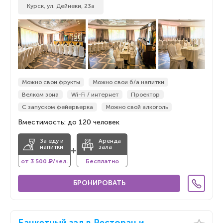
Курск, ул. Дейнеки, 23а
Можно свои фрукты
Можно свои б/а напитки
Велком зона
Wi-Fi / интернет
Проектор
С запуском фейерверка
Можно свой алкоголь
Вместимость: до 120 человек
За еду и
Аренда
напитки
зала
+
от 3 500 ₽/чел.
Бесплатно
БРОНИРОВАТЬ