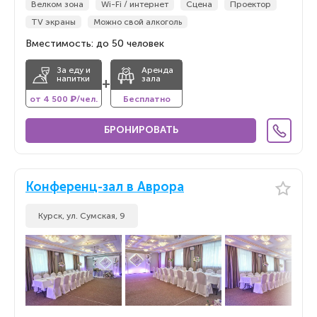
Велком зона
Wi-Fi / интернет
Сцена
Проектор
TV экраны
Можно свой алкоголь
Вместимость: до 50 человек
За еду и
Аренда
напитки
зала
+
от 4 500 ₽/чел.
Бесплатно
БРОНИРОВАТЬ
Конференц-зал в Аврора
Курск, ул. Сумская, 9