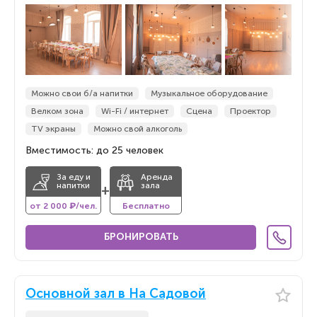
По новизне
По новизне
Можно свои б/а напитки
Музыкальное оборудование
Велком зона
Wi-Fi / интернет
Сцена
Проектор
TV экраны
Можно свой алкоголь
Вместимость: до 25 человек
За еду и
Аренда
напитки
зала
+
от 2 000 ₽/чел.
Бесплатно
БРОНИРОВАТЬ
Основной зал в На Садовой