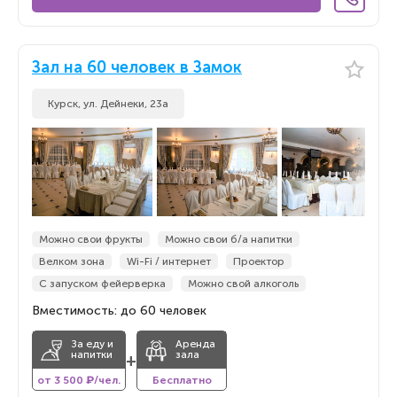
Зал на 60 человек в Замок
Курск, ул. Дейнеки, 23а
Можно свои фрукты
Можно свои б/а напитки
Велком зона
Wi-Fi / интернет
Проектор
С запуском фейерверка
Можно свой алкоголь
Вместимость: до 60 человек
За еду и
Аренда
напитки
зала
+
от 3 500 ₽/чел.
Бесплатно