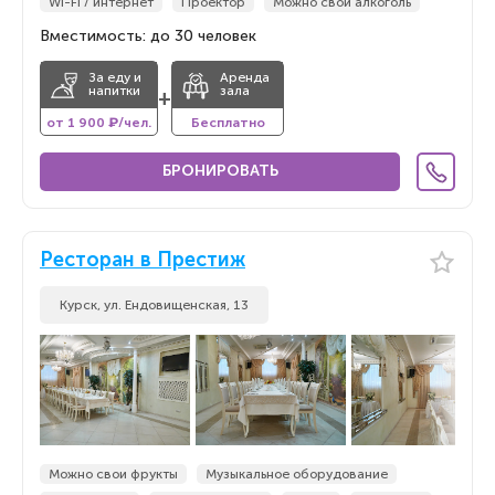
Wi-Fi / интернет
Проектор
Можно свой алкоголь
Вместимость: до 30 человек
За еду и
Аренда
напитки
зала
+
от 1 900 ₽/чел.
Бесплатно
БРОНИРОВАТЬ
Ресторан в Престиж
Курск, ул. Ендовищенская, 13
Можно свои фрукты
Музыкальное оборудование