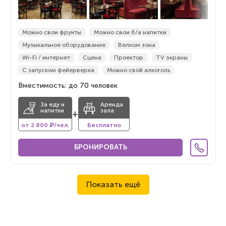
Можно свои фрукты
Можно свои б/а напитки
Музыкальное оборудование
Велком зона
Wi-Fi / интернет
Сцена
Проектор
TV экраны
С запуском фейерверка
Можно свой алкоголь
Вместимость: до 70 человек
За еду и
Аренда
напитки
зала
+
от 2 800 ₽/чел.
Бесплатно
БРОНИРОВАТЬ
Показать ещё