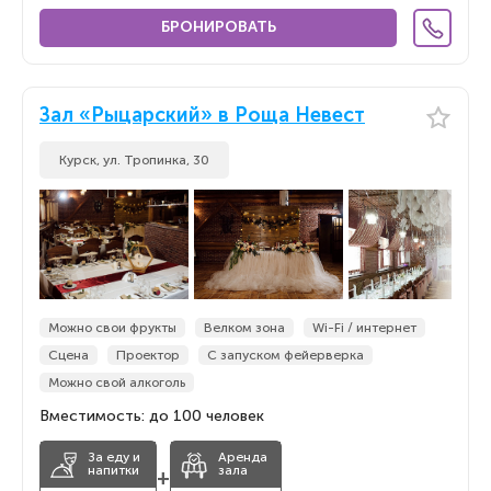
БРОНИРОВАТЬ
Зал «Рыцарский» в Роща Невест
Курск, ул. Тропинка, 30
Можно свои фрукты
Велком зона
Wi-Fi / интернет
Сцена
Проектор
С запуском фейерверка
Можно свой алкоголь
Вместимость: до 100 человек
За еду и
Аренда
напитки
зала
+