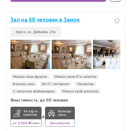
Зал на 60 человек в Замок
Курск, ул. Дейнеки, 23а
Можно свои фрукты
Можно свои б/а напитки
Велком зона
Wi-Fi / интернет
Проектор
С запуском фейерверка
Можно свой алкоголь
Вместимость: до 60 человек
За еду и
Аренда
напитки
зала
+
от 3 500 ₽/чел.
Бесплатно