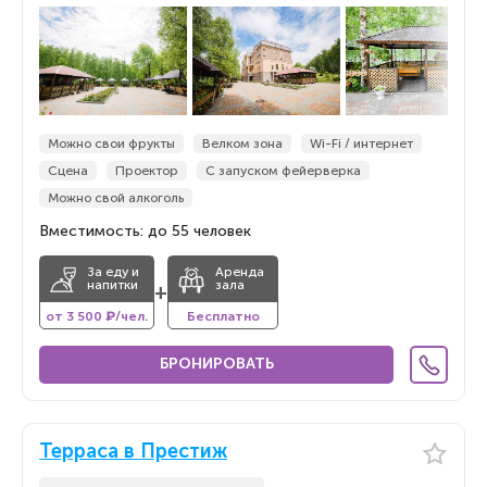
Можно свои фрукты
Велком зона
Wi-Fi / интернет
Сцена
Проектор
С запуском фейерверка
Можно свой алкоголь
Вместимость: до 55 человек
За еду и
Аренда
напитки
зала
+
от 3 500 ₽/чел.
Бесплатно
БРОНИРОВАТЬ
Терраса в Престиж