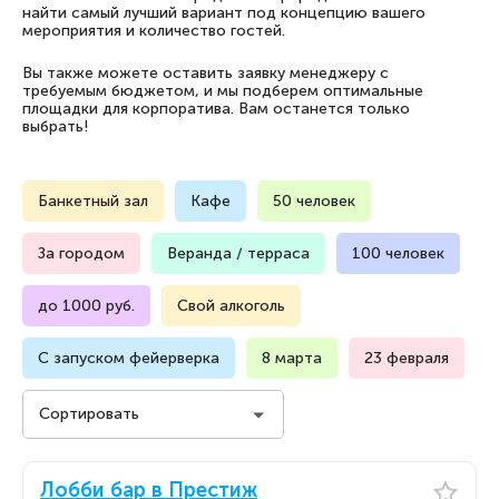
найти самый лучший вариант под концепцию вашего
мероприятия и количество гостей.
Вы также можете оставить заявку менеджеру с
требуемым бюджетом, и мы подберем оптимальные
площадки для корпоратива. Вам останется только
выбрать!
Банкетный зал
Кафе
50 человек
За городом
Веранда / терраса
100 человек
до 1000 руб.
Свой алкоголь
С запуском фейерверка
8 марта
23 февраля
Сортировать
Стоимость на человека
Лобби бар в Престиж
Стоимость на человека