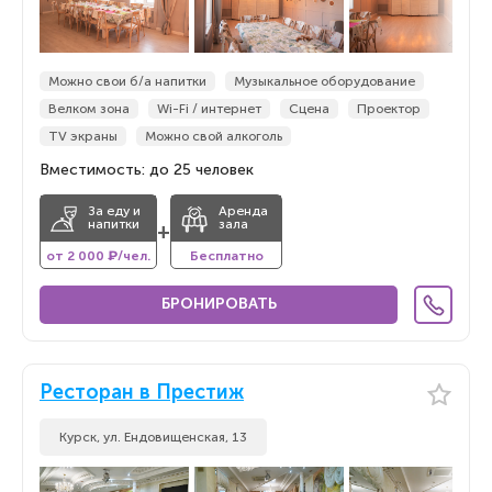
Можно свои б/а напитки
Музыкальное оборудование
Велком зона
Wi-Fi / интернет
Сцена
Проектор
TV экраны
Можно свой алкоголь
Вместимость: до 25 человек
За еду и
Аренда
напитки
зала
+
от 2 000 ₽/чел.
Бесплатно
БРОНИРОВАТЬ
Ресторан в Престиж
Курск, ул. Ендовищенская, 13