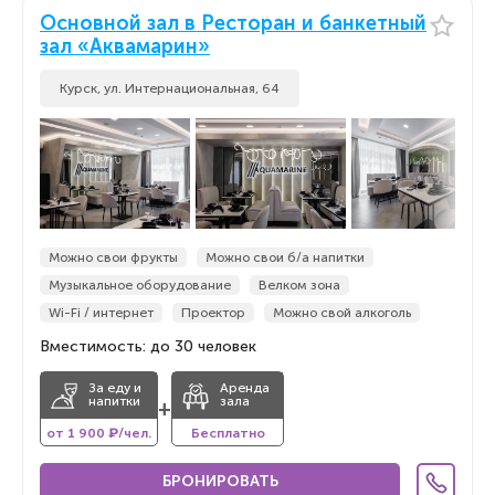
Основной зал в Ресторан и банкетный
зал «Аквамарин»
Курск, ул. Интернациональная, 64
Можно свои фрукты
Можно свои б/а напитки
Музыкальное оборудование
Велком зона
Wi-Fi / интернет
Проектор
Можно свой алкоголь
Вместимость: до 30 человек
За еду и
Аренда
напитки
зала
+
от 1 900 ₽/чел.
Бесплатно
БРОНИРОВАТЬ