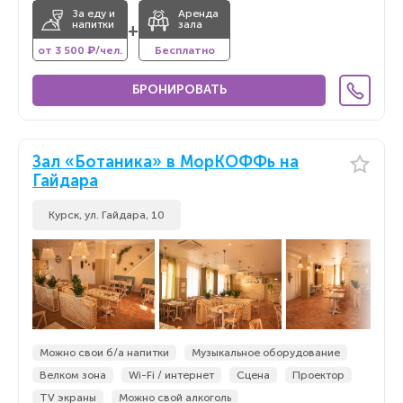
За еду и
Аренда
напитки
зала
+
от 3 500 ₽/чел.
Бесплатно
БРОНИРОВАТЬ
Зал «Ботаника» в МорКОФФь на
Гайдара
Курск, ул. Гайдара, 10
Можно свои б/а напитки
Музыкальное оборудование
Велком зона
Wi-Fi / интернет
Сцена
Проектор
TV экраны
Можно свой алкоголь