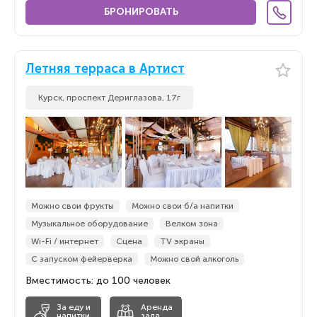
БРОНИРОВАТЬ
Летняя терраса в Артист
Курск, проспект Дериглазова, 17г
Можно свои фрукты
Можно свои б/а напитки
Музыкальное оборудование
Велком зона
Wi-Fi / интернет
Сцена
TV экраны
С запуском фейерверка
Можно свой алкоголь
Вместимость: до 100 человек
За еду и
Аренда
напитки
зала