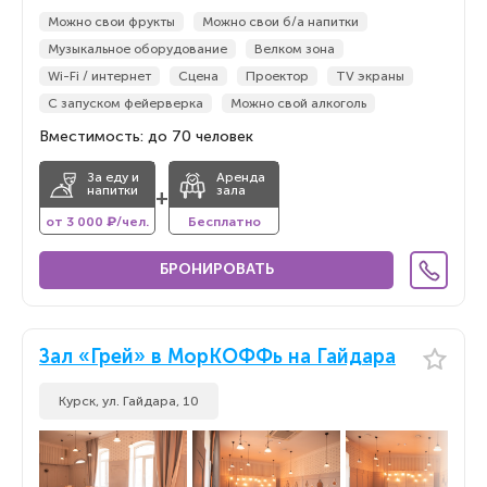
Можно свои фрукты
Можно свои б/а напитки
Музыкальное оборудование
Велком зона
Wi-Fi / интернет
Сцена
Проектор
TV экраны
С запуском фейерверка
Можно свой алкоголь
Вместимость: до 70 человек
За еду и
Аренда
напитки
зала
+
от 3 000 ₽/чел.
Бесплатно
БРОНИРОВАТЬ
Зал «Грей» в МорКОФФь на Гайдара
Курск, ул. Гайдара, 10