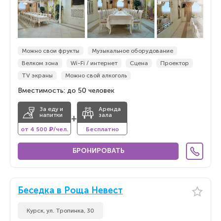
Можно свои фрукты
Музыкальное оборудование
Велком зона
Wi-Fi / интернет
Сцена
Проектор
TV экраны
Можно свой алкоголь
Вместимость: до 50 человек
За еду и
Аренда
напитки
зала
+
от 4 500 ₽/чел.
Бесплатно
БРОНИРОВАТЬ
Беседка в Роща Невест
Курск, ул. Тропинка, 30