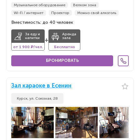
Музыкальное оборудование
Велком зона
Wi-Fi / интернет
Проектор
Можно свой алкоголь
Вместимость: до 40 человек
За еду и
Аренда
напитки
зала
+
от 1 900 ₽/чел.
Бесплатно
БРОНИРОВАТЬ
Зал караоке в Есенин
Курск, ул. Союзная, 28