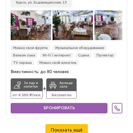
Курск, ул. Ендовищенская, 13
Можно свои фрукты
Музыкальное оборудование
Велком зона
Wi-Fi / интернет
Сцена
Проектор
TV экраны
Можно свой алкоголь
Вместимость: до 80 человек
За еду и
Аренда
напитки
зала
+
от 4 500 ₽/чел.
Бесплатно
БРОНИРОВАТЬ
Показать ещё