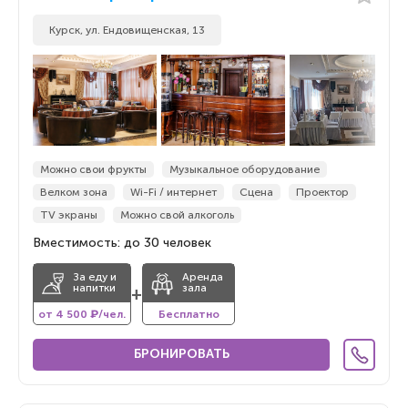
По популярности
Курск, ул. Ендовищенская, 13
По популярности
По новизне
По новизне
Можно свои фрукты
Музыкальное оборудование
Велком зона
Wi-Fi / интернет
Сцена
Проектор
TV экраны
Можно свой алкоголь
Вместимость: до 30 человек
За еду и
Аренда
напитки
зала
+
от 4 500 ₽/чел.
Бесплатно
БРОНИРОВАТЬ