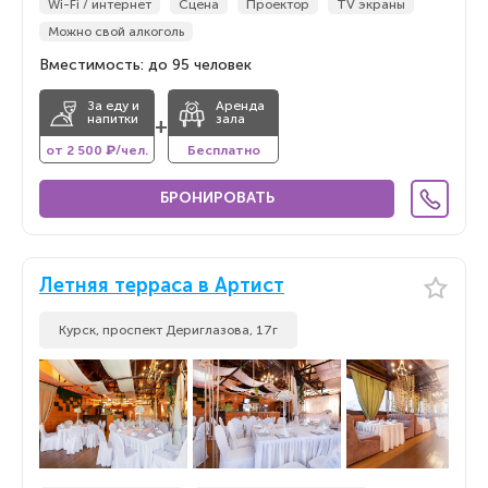
Wi-Fi / интернет
Сцена
Проектор
TV экраны
Можно свой алкоголь
Вместимость: до 95 человек
За еду и
Аренда
напитки
зала
+
от 2 500 ₽/чел.
Бесплатно
БРОНИРОВАТЬ
Летняя терраса в Артист
Курск, проспект Дериглазова, 17г