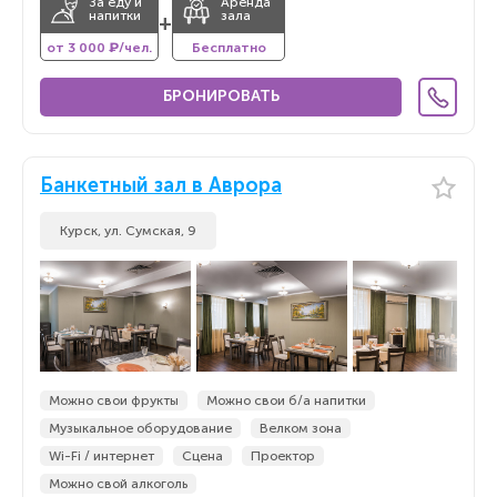
За еду и
Аренда
напитки
зала
+
от 3 000 ₽/чел.
Бесплатно
БРОНИРОВАТЬ
Банкетный зал в Аврора
Курск, ул. Сумская, 9
Можно свои фрукты
Можно свои б/а напитки
Музыкальное оборудование
Велком зона
Wi-Fi / интернет
Сцена
Проектор
Можно свой алкоголь