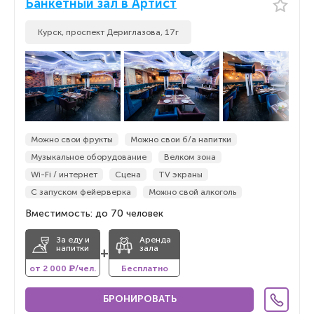
Банкетный зал в Артист
Курск, проспект Дериглазова, 17г
Можно свои фрукты
Можно свои б/а напитки
Музыкальное оборудование
Велком зона
Wi-Fi / интернет
Сцена
TV экраны
С запуском фейерверка
Можно свой алкоголь
Вместимость: до 70 человек
За еду и
Аренда
напитки
зала
+
от 2 000 ₽/чел.
Бесплатно
БРОНИРОВАТЬ