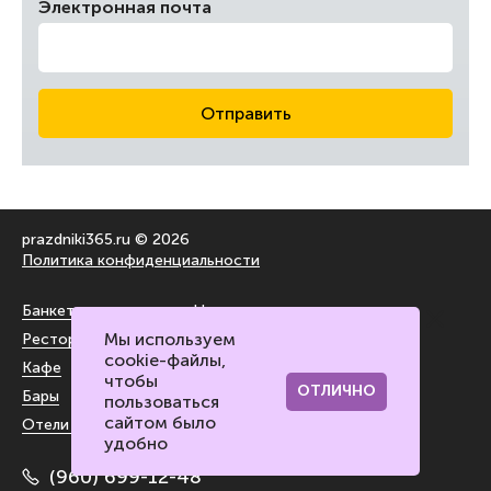
Электронная почта
Отправить
prazdniki365.ru © 2026
Политика конфиденциальности
Банкетные залы
На воздухе
Мы используем
Рестораны
За городом
cookie-файлы,
Кафе
Блог
чтобы
ОТЛИЧНО
Бары
Контакты портала
пользоваться
сайтом было
Отели и лофты
удобно
(960) 699-12-48