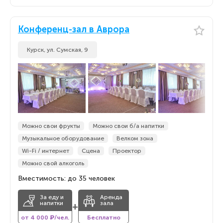
Конференц-зал в Аврора
Курск, ул. Сумская, 9
Можно свои фрукты
Можно свои б/а напитки
Музыкальное оборудование
Велком зона
Wi-Fi / интернет
Сцена
Проектор
Можно свой алкоголь
Вместимость: до 35 человек
За еду и
Аренда
напитки
зала
+
от 4 000 ₽/чел.
Бесплатно