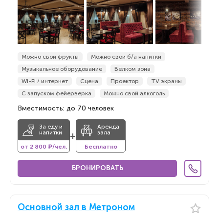
Можно свои фрукты
Можно свои б/а напитки
Музыкальное оборудование
Велком зона
Wi-Fi / интернет
Сцена
Проектор
TV экраны
С запуском фейерверка
Можно свой алкоголь
Вместимость: до 70 человек
За еду и
Аренда
напитки
зала
+
от 2 800 ₽/чел.
Бесплатно
БРОНИРОВАТЬ
Основной зал в Метроном