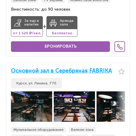
Велком зона
TV экраны
Можно свой алкоголь
Вместимость: до 90 человек
За еду и
Аренда
напитки
зала
+
от 1 520 ₽/чел.
Бесплатно
БРОНИРОВАТЬ
Основной зал в Серебряная FABRIKA
Курск, ул. Ленина, 77б
Музыкальное оборудование
Велком зона