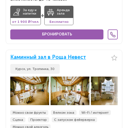
За еду и
Аренда
напитки
зала
+
от 1 900 ₽/чел.
Бесплатно
БРОНИРОВАТЬ
Каминный зал в Роща Невест
Курск, ул. Тропинка, 30
Можно свои фрукты
Велком зона
Wi-Fi / интернет
Сцена
Проектор
С запуском фейерверка
Можно свой алкоголь