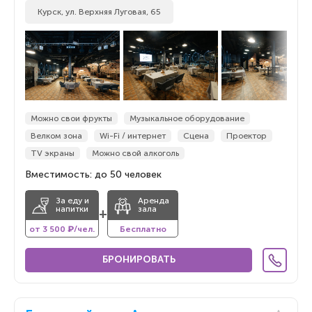
Курск, ул. Верхняя Луговая, 65
Можно свои фрукты
Музыкальное оборудование
Велком зона
Wi-Fi / интернет
Сцена
Проектор
TV экраны
Можно свой алкоголь
Вместимость: до 50 человек
За еду и
Аренда
напитки
зала
+
от 3 500 ₽/чел.
Бесплатно
БРОНИРОВАТЬ