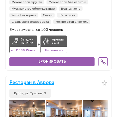
Можно свои фрукты
Можно свои б/а напитки
Музыкальное оборудование
Велком зона
Wi-Fi / интернет
Сцена
TV экраны
С запуском фейерверка
Можно свой алкоголь
Вместимость: до 100 человек
За еду и
Аренда
напитки
зала
+
от 2 000 ₽/чел.
Бесплатно
БРОНИРОВАТЬ
Ресторан в Аврора
Курск, ул. Сумская, 9