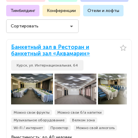
Тимбилдинг
Конференции
Отели и лофты
Сортировать
Стоимость на человека
Банкетный зал в Ресторан и
Стоимость на человека
банкетный зал «Аквамарин»
По популярности
По популярности
Курск, ул. Интернациональная, 64
По новизне
По новизне
Можно свои фрукты
Можно свои б/а напитки
Музыкальное оборудование
Велком зона
Wi-Fi / интернет
Проектор
Можно свой алкоголь
Вместимость: до 40 человек